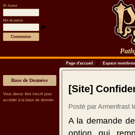
ID Joueur
Mot de passe
👁️
Path
Page d'accueil
Espace membres
Base de Données
[Site] Confiden
Vous devez être inscrit pour
accéder à la base de donnée.
Posté par Armenfrast l
A la demande de 
option qui rem